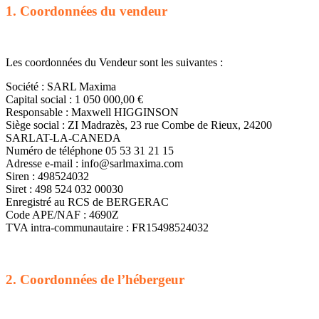
Godets Squelette
Multi Ripper
1. Coordonnées du vendeur
Multi Ripper
Godets Fléco
Godets Fléco
Grappins Mécaniques
Grappins Mécaniques
Godet Banane
Godet Banane
Fourches à Palettes
Les coordonnées du Vendeur sont les suivantes :
Fourches à Palettes
Accessoires de Godet
Accessoires de Godet
KITS DE TRANSFORMATION
Société : SARL Maxima
KITS DE TRANSFORMATION
Kit Adaptable Morin (Variatic)
Capital social : 1 050 000,00 €
Kit Adaptable Morin (Variatic)
Kit Origine Morin
Responsable : Maxwell HIGGINSON
Kit Origine Morin
Kit Oreilles 2 Axes
Siège social : ZI Madrazès, 23 rue Combe de Rieux, 24200
Kit Oreilles 2 Axes
Kit Engcon
SARLAT-LA-CANEDA
Kit Engcon
Kit Martin
Numéro de téléphone 05 53 31 21 15
Kit Martin
Kit Klac
Adresse e-mail : info@sarlmaxima.com
Kit Klac
Kit Cangini Benne (MBI)
Siren : 498524032
Kit Cangini Benne (MBI)
Kit Neuson Easy Lock
Siret : 498 524 032 00030
Kit Neuson Easy Lock
Kit VAB Volvo
Enregistré au RCS de BERGERAC
Kit VAB Volvo
Kit Volvo Mecalac à Tétons
Code APE/NAF : 4690Z
Kit Volvo Mecalac à Tétons
Kit Lehnhoff
TVA intra-communautaire : FR15498524032
Kit Lehnhoff
Kit Verachtert
Kit Verachtert
Kit VTN
Kit VTN
Kit Arden
Kit Arden
Kit Blanchard
2. Coordonnées de l’hébergeur
Kit Blanchard
ATTACHES RAPIDES
ATTACHES RAPIDES
Attache Rapide - Coupleur Morin
Attache Rapide - Coupleur Morin
Attache Rapide Coupleur Mécanique 2 Axes