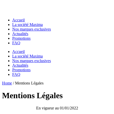
Accueil
La société Maxima
Nos marques exclusives
Actualités
Promotions
FAQ
Accueil
La société Maxima
Nos marques exclusives
Actualités
Promotions
FAQ
Essentiels pour chantier
Home
Essentiels pour chantier
/ Mentions Légales
GODETS & ACCESSOIRES MACS
GODETS & ACCESSOIRES MACS
Godets
Mentions Légales
Godets
Dents de Déroctage
Dents de Déroctage
Pouce de Manutention
Pouce de Manutention
Râteaux
En vigueur au 01/01/2022
Râteaux
Godets Squelette