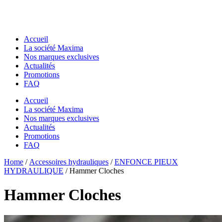
Accueil
La société Maxima
Nos marques exclusives
Actualités
Promotions
FAQ
Accueil
La société Maxima
Nos marques exclusives
Actualités
Promotions
FAQ
Essentiels pour chantier
Home
Essentiels pour chantier
/
Accessoires hydrauliques
/
ENFONCE PIEUX
GODETS & ACCESSOIRES MACS
HYDRAULIQUE
/ Hammer Cloches
GODETS & ACCESSOIRES MACS
Godets
Godets
Dents de Déroctage
Hammer Cloches
Dents de Déroctage
Pouce de Manutention
Pouce de Manutention
Râteaux
Râteaux
Godets Squelette