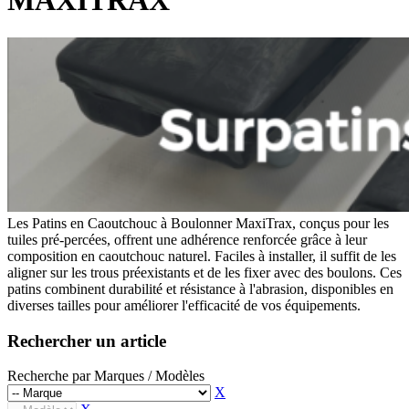
MAXITRAX
Godets Squelette
Multi Ripper
Multi Ripper
Godets Fléco
Godets Fléco
Grappins Mécaniques
Grappins Mécaniques
Godet Banane
Godet Banane
Fourches à Palettes
Fourches à Palettes
Accessoires de Godet
Accessoires de Godet
KITS DE TRANSFORMATION
KITS DE TRANSFORMATION
Kit Adaptable Morin (Variatic)
Kit Adaptable Morin (Variatic)
Kit Origine Morin
Kit Origine Morin
Kit Oreilles 2 Axes
Kit Oreilles 2 Axes
Kit Engcon
Kit Engcon
Kit Martin
Kit Martin
Kit Klac
Kit Klac
Kit Cangini Benne (MBI)
Les Patins en Caoutchouc à Boulonner MaxiTrax, conçus pour les
Kit Cangini Benne (MBI)
Kit Neuson Easy Lock
tuiles pré-percées, offrent une adhérence renforcée grâce à leur
Kit Neuson Easy Lock
Kit VAB Volvo
composition en caoutchouc naturel. Faciles à installer, il suffit de les
Kit VAB Volvo
Kit Volvo Mecalac à Tétons
aligner sur les trous préexistants et de les fixer avec des boulons. Ces
Kit Volvo Mecalac à Tétons
Kit Lehnhoff
patins combinent durabilité et résistance à l'abrasion, disponibles en
Kit Lehnhoff
Kit Verachtert
diverses tailles pour améliorer l'efficacité de vos équipements.
Kit Verachtert
Kit VTN
Kit VTN
Kit Arden
Rechercher un article
Kit Arden
Kit Blanchard
Kit Blanchard
ATTACHES RAPIDES
Recherche par Marques / Modèles
ATTACHES RAPIDES
Attache Rapide - Coupleur Morin
X
Attache Rapide - Coupleur Morin
Attache Rapide Coupleur Mécanique 2 Axes