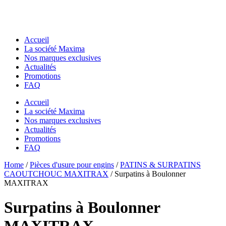
Accueil
La société Maxima
Nos marques exclusives
Actualités
Promotions
FAQ
Accueil
La société Maxima
Nos marques exclusives
Actualités
Promotions
FAQ
Essentiels pour chantier
Home
Essentiels pour chantier
/
Pièces d'usure pour engins
/
PATINS & SURPATINS
GODETS & ACCESSOIRES MACS
CAOUTCHOUC MAXITRAX
/ Surpatins à Boulonner
GODETS & ACCESSOIRES MACS
Godets
MAXITRAX
Godets
Dents de Déroctage
Dents de Déroctage
Pouce de Manutention
Surpatins à Boulonner
Pouce de Manutention
Râteaux
Râteaux
Godets Squelette