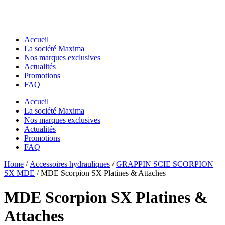
Accueil
La société Maxima
Nos marques exclusives
Actualités
Promotions
FAQ
Accueil
La société Maxima
Nos marques exclusives
Actualités
Promotions
FAQ
Essentiels pour chantier
Home
Essentiels pour chantier
/
Accessoires hydrauliques
/
GRAPPIN SCIE SCORPION
GODETS & ACCESSOIRES MACS
SX MDE
/ MDE Scorpion SX Platines & Attaches
GODETS & ACCESSOIRES MACS
Godets
Godets
Dents de Déroctage
MDE Scorpion SX Platines &
Dents de Déroctage
Pouce de Manutention
Pouce de Manutention
Râteaux
Attaches
Râteaux
Godets Squelette