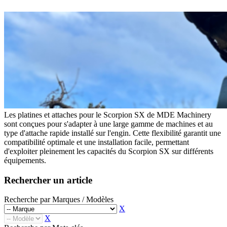
Godets Squelette
Multi Ripper
Multi Ripper
Godets Fléco
Godets Fléco
Grappins Mécaniques
Grappins Mécaniques
Godet Banane
Godet Banane
Fourches à Palettes
Fourches à Palettes
Accessoires de Godet
Accessoires de Godet
KITS DE TRANSFORMATION
KITS DE TRANSFORMATION
Kit Adaptable Morin (Variatic)
Kit Adaptable Morin (Variatic)
Kit Origine Morin
Kit Origine Morin
Kit Oreilles 2 Axes
Kit Oreilles 2 Axes
Kit Engcon
Kit Engcon
Kit Martin
Kit Martin
Kit Klac
Les platines et attaches pour le Scorpion SX de MDE Machinery
Kit Klac
Kit Cangini Benne (MBI)
sont conçues pour s'adapter à une large gamme de machines et au
Kit Cangini Benne (MBI)
Kit Neuson Easy Lock
type d'attache rapide installé sur l'engin. Cette flexibilité garantit une
Kit Neuson Easy Lock
Kit VAB Volvo
compatibilité optimale et une installation facile, permettant
Kit VAB Volvo
Kit Volvo Mecalac à Tétons
d'exploiter pleinement les capacités du Scorpion SX sur différents
Kit Volvo Mecalac à Tétons
Kit Lehnhoff
équipements.
Kit Lehnhoff
Kit Verachtert
Kit Verachtert
Kit VTN
Rechercher un article
Kit VTN
Kit Arden
Kit Arden
Kit Blanchard
Recherche par Marques / Modèles
Kit Blanchard
ATTACHES RAPIDES
X
ATTACHES RAPIDES
Attache Rapide - Coupleur Morin
X
Attache Rapide - Coupleur Morin
Attache Rapide Coupleur Mécanique 2 Axes