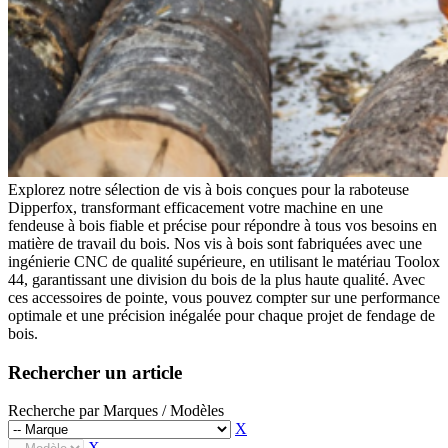
Godets Squelette
Multi Ripper
Multi Ripper
Godets Fléco
Godets Fléco
Grappins Mécaniques
Grappins Mécaniques
Godet Banane
Godet Banane
Fourches à Palettes
Fourches à Palettes
Accessoires de Godet
Accessoires de Godet
KITS DE TRANSFORMATION
KITS DE TRANSFORMATION
Kit Adaptable Morin (Variatic)
Kit Adaptable Morin (Variatic)
Kit Origine Morin
Kit Origine Morin
Kit Oreilles 2 Axes
Kit Oreilles 2 Axes
Kit Engcon
Explorez notre sélection de vis à bois conçues pour la raboteuse
Kit Engcon
Kit Martin
Dipperfox, transformant efficacement votre machine en une
Kit Martin
Kit Klac
fendeuse à bois fiable et précise pour répondre à tous vos besoins en
Kit Klac
Kit Cangini Benne (MBI)
matière de travail du bois. Nos vis à bois sont fabriquées avec une
Kit Cangini Benne (MBI)
Kit Neuson Easy Lock
ingénierie CNC de qualité supérieure, en utilisant le matériau Toolox
Kit Neuson Easy Lock
Kit VAB Volvo
44, garantissant une division du bois de la plus haute qualité. Avec
Kit VAB Volvo
Kit Volvo Mecalac à Tétons
ces accessoires de pointe, vous pouvez compter sur une performance
Kit Volvo Mecalac à Tétons
Kit Lehnhoff
optimale et une précision inégalée pour chaque projet de fendage de
Kit Lehnhoff
Kit Verachtert
bois.
Kit Verachtert
Kit VTN
Kit VTN
Kit Arden
Rechercher un article
Kit Arden
Kit Blanchard
Kit Blanchard
ATTACHES RAPIDES
Recherche par Marques / Modèles
ATTACHES RAPIDES
Attache Rapide - Coupleur Morin
X
Attache Rapide - Coupleur Morin
Attache Rapide Coupleur Mécanique 2 Axes
X