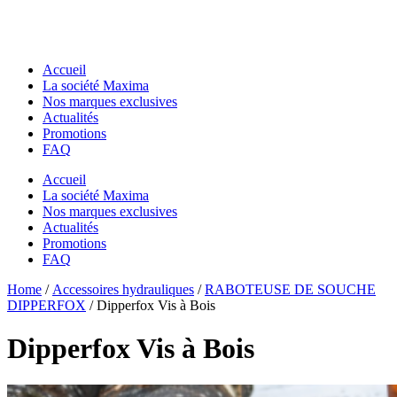
Accueil
La société Maxima
Nos marques exclusives
Actualités
Promotions
FAQ
Accueil
La société Maxima
Nos marques exclusives
Actualités
Promotions
FAQ
Essentiels pour chantier
Home
Essentiels pour chantier
/
Accessoires hydrauliques
/
RABOTEUSE DE SOUCHE
GODETS & ACCESSOIRES MACS
DIPPERFOX
/ Dipperfox Vis à Bois
GODETS & ACCESSOIRES MACS
Godets
Godets
Dents de Déroctage
Dipperfox Vis à Bois
Dents de Déroctage
Pouce de Manutention
Pouce de Manutention
Râteaux
Râteaux
Godets Squelette