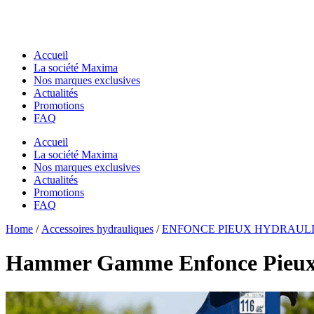
Accueil
La société Maxima
Nos marques exclusives
Actualités
Promotions
FAQ
Accueil
La société Maxima
Nos marques exclusives
Actualités
Promotions
FAQ
Essentiels pour chantier
Home
Essentiels pour chantier
/
Accessoires hydrauliques
/
ENFONCE PIEUX HYDRAUL
GODETS & ACCESSOIRES MACS
GODETS & ACCESSOIRES MACS
Godets
Hammer Gamme Enfonce Pieu
Godets
Dents de Déroctage
Dents de Déroctage
Pouce de Manutention
Pouce de Manutention
Râteaux
Râteaux
Godets Squelette