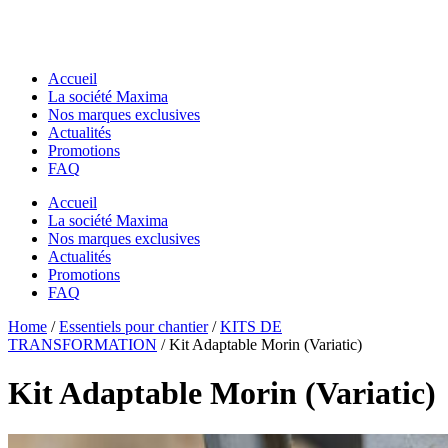
Accueil
La société Maxima
Nos marques exclusives
Actualités
Promotions
FAQ
Accueil
La société Maxima
Nos marques exclusives
Actualités
Promotions
FAQ
Essentiels pour chantier
Home
Essentiels pour chantier
/
Essentiels pour chantier
/
KITS DE
GODETS & ACCESSOIRES MACS
TRANSFORMATION
/ Kit Adaptable Morin (Variatic)
GODETS & ACCESSOIRES MACS
Godets
Godets
Dents de Déroctage
Kit Adaptable Morin (Variatic)
Dents de Déroctage
Pouce de Manutention
Pouce de Manutention
Râteaux
Râteaux
Godets Squelette