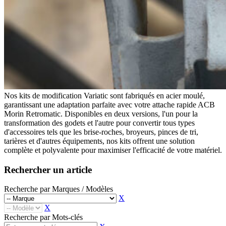
Godets Squelette
Multi Ripper
Multi Ripper
Godets Fléco
Godets Fléco
Grappins Mécaniques
Grappins Mécaniques
Godet Banane
Godet Banane
Fourches à Palettes
Fourches à Palettes
Accessoires de Godet
Accessoires de Godet
KITS DE TRANSFORMATION
KITS DE TRANSFORMATION
Kit Adaptable Morin (Variatic)
Kit Adaptable Morin (Variatic)
Kit Origine Morin
Kit Origine Morin
Kit Oreilles 2 Axes
Kit Oreilles 2 Axes
Kit Engcon
Nos kits de modification Variatic sont fabriqués en acier moulé,
Kit Engcon
Kit Martin
garantissant une adaptation parfaite avec votre attache rapide ACB
Kit Martin
Kit Klac
Morin Retromatic. Disponibles en deux versions, l'un pour la
Kit Klac
Kit Cangini Benne (MBI)
transformation des godets et l'autre pour convertir tous types
Kit Cangini Benne (MBI)
Kit Neuson Easy Lock
d'accessoires tels que les brise-roches, broyeurs, pinces de tri,
Kit Neuson Easy Lock
Kit VAB Volvo
tarières et d'autres équipements, nos kits offrent une solution
Kit VAB Volvo
Kit Volvo Mecalac à Tétons
complète et polyvalente pour maximiser l'efficacité de votre matériel.
Kit Volvo Mecalac à Tétons
Kit Lehnhoff
Kit Lehnhoff
Kit Verachtert
Rechercher un article
Kit Verachtert
Kit VTN
Kit VTN
Kit Arden
Recherche par Marques / Modèles
Kit Arden
Kit Blanchard
X
Kit Blanchard
ATTACHES RAPIDES
X
ATTACHES RAPIDES
Attache Rapide - Coupleur Morin
Recherche par Mots-clés
Attache Rapide - Coupleur Morin
Attache Rapide Coupleur Mécanique 2 Axes