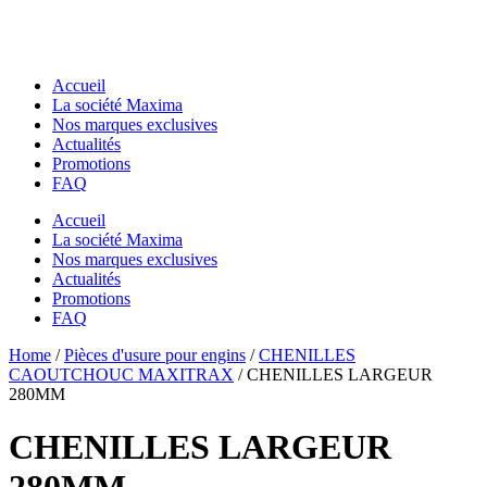
Accueil
La société Maxima
Nos marques exclusives
Actualités
Promotions
FAQ
Accueil
La société Maxima
Nos marques exclusives
Actualités
Promotions
FAQ
Essentiels pour chantier
Home
Essentiels pour chantier
/
Pièces d'usure pour engins
/
CHENILLES
GODETS & ACCESSOIRES MACS
CAOUTCHOUC MAXITRAX
/ CHENILLES LARGEUR
GODETS & ACCESSOIRES MACS
Godets
280MM
Godets
Dents de Déroctage
Dents de Déroctage
Pouce de Manutention
CHENILLES LARGEUR
Pouce de Manutention
Râteaux
Râteaux
Godets Squelette