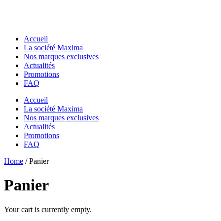
Accueil
La société Maxima
Nos marques exclusives
Actualités
Promotions
FAQ
Accueil
La société Maxima
Nos marques exclusives
Actualités
Promotions
FAQ
Essentiels pour chantier
Home
Essentiels pour chantier
/ Panier
GODETS & ACCESSOIRES MACS
GODETS & ACCESSOIRES MACS
Godets
Panier
Godets
Dents de Déroctage
Dents de Déroctage
Pouce de Manutention
Pouce de Manutention
Râteaux
Your cart is currently empty.
Râteaux
Godets Squelette