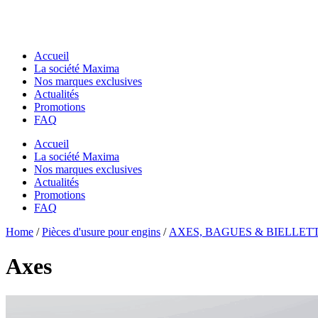
Accueil
La société Maxima
Nos marques exclusives
Actualités
Promotions
FAQ
Accueil
La société Maxima
Nos marques exclusives
Actualités
Promotions
FAQ
Essentiels pour chantier
Home
Essentiels pour chantier
/
Pièces d'usure pour engins
/
AXES, BAGUES & BIELLET
GODETS & ACCESSOIRES MACS
GODETS & ACCESSOIRES MACS
Godets
Axes
Godets
Dents de Déroctage
Dents de Déroctage
Pouce de Manutention
Pouce de Manutention
Râteaux
Râteaux
Godets Squelette