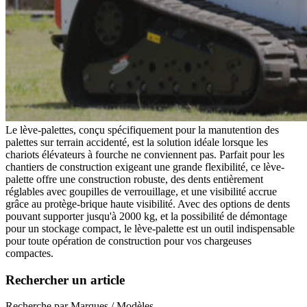
Godets Squelette
Multi Ripper
Multi Ripper
Godets Fléco
Godets Fléco
Grappins Mécaniques
Grappins Mécaniques
Godet Banane
Godet Banane
Fourches à Palettes
Fourches à Palettes
Accessoires de Godet
Accessoires de Godet
KITS DE TRANSFORMATION
KITS DE TRANSFORMATION
Kit Adaptable Morin (Variatic)
Kit Adaptable Morin (Variatic)
Kit Origine Morin
Kit Origine Morin
Kit Oreilles 2 Axes
Kit Oreilles 2 Axes
Kit Engcon
Le lève-palettes, conçu spécifiquement pour la manutention des
Kit Engcon
Kit Martin
palettes sur terrain accidenté, est la solution idéale lorsque les
Kit Martin
Kit Klac
chariots élévateurs à fourche ne conviennent pas. Parfait pour les
Kit Klac
Kit Cangini Benne (MBI)
chantiers de construction exigeant une grande flexibilité, ce lève-
Kit Cangini Benne (MBI)
Kit Neuson Easy Lock
palette offre une construction robuste, des dents entièrement
Kit Neuson Easy Lock
Kit VAB Volvo
réglables avec goupilles de verrouillage, et une visibilité accrue
Kit VAB Volvo
Kit Volvo Mecalac à Tétons
grâce au protège-brique haute visibilité. Avec des options de dents
Kit Volvo Mecalac à Tétons
Kit Lehnhoff
pouvant supporter jusqu'à 2000 kg, et la possibilité de démontage
Kit Lehnhoff
Kit Verachtert
pour un stockage compact, le lève-palette est un outil indispensable
Kit Verachtert
Kit VTN
pour toute opération de construction pour vos chargeuses
Kit VTN
Kit Arden
compactes.
Kit Arden
Kit Blanchard
Kit Blanchard
ATTACHES RAPIDES
Rechercher un article
ATTACHES RAPIDES
Attache Rapide - Coupleur Morin
Attache Rapide - Coupleur Morin
Attache Rapide Coupleur Mécanique 2 Axes
Recherche par Marques / Modèles