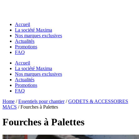
Accueil
La société Maxima
Nos marques exclusives
Actualités
Promotions
FAQ
Accueil
La société Maxima
Nos marques exclusives
Actualités
Promotions
FAQ
Essentiels pour chantier
Home
Essentiels pour chantier
/
Essentiels pour chantier
/
GODETS & ACCESSOIRES
GODETS & ACCESSOIRES MACS
MACS
/ Fourches à Palettes
GODETS & ACCESSOIRES MACS
Godets
Godets
Dents de Déroctage
Fourches à Palettes
Dents de Déroctage
Pouce de Manutention
Pouce de Manutention
Râteaux
Râteaux
Godets Squelette