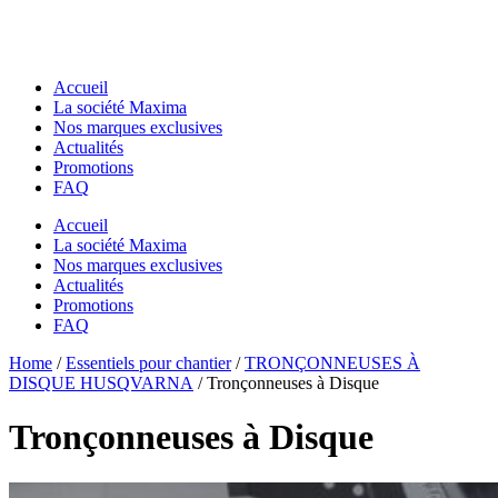
Accueil
La société Maxima
Nos marques exclusives
Actualités
Promotions
FAQ
Accueil
La société Maxima
Nos marques exclusives
Actualités
Promotions
FAQ
Essentiels pour chantier
Home
Essentiels pour chantier
/
Essentiels pour chantier
/
TRONÇONNEUSES À
GODETS & ACCESSOIRES MACS
DISQUE HUSQVARNA
/ Tronçonneuses à Disque
GODETS & ACCESSOIRES MACS
Godets
Godets
Dents de Déroctage
Tronçonneuses à Disque
Dents de Déroctage
Pouce de Manutention
Pouce de Manutention
Râteaux
Râteaux
Godets Squelette