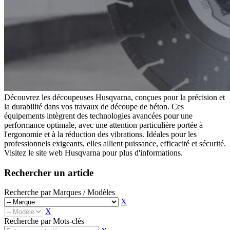
Godets Squelette
Multi Ripper
Multi Ripper
Godets Fléco
Godets Fléco
Grappins Mécaniques
Grappins Mécaniques
Godet Banane
Godet Banane
Fourches à Palettes
Fourches à Palettes
Accessoires de Godet
Accessoires de Godet
KITS DE TRANSFORMATION
KITS DE TRANSFORMATION
Kit Adaptable Morin (Variatic)
Kit Adaptable Morin (Variatic)
Kit Origine Morin
Kit Origine Morin
Kit Oreilles 2 Axes
Kit Oreilles 2 Axes
Kit Engcon
Découvrez les découpeuses Husqvarna, conçues pour la précision et
Kit Engcon
Kit Martin
la durabilité dans vos travaux de découpe de béton. Ces
Kit Martin
Kit Klac
équipements intègrent des technologies avancées pour une
Kit Klac
Kit Cangini Benne (MBI)
performance optimale, avec une attention particulière portée à
Kit Cangini Benne (MBI)
Kit Neuson Easy Lock
l'ergonomie et à la réduction des vibrations. Idéales pour les
Kit Neuson Easy Lock
Kit VAB Volvo
professionnels exigeants, elles allient puissance, efficacité et sécurité.
Kit VAB Volvo
Kit Volvo Mecalac à Tétons
Visitez le site web Husqvarna pour plus d'informations.
Kit Volvo Mecalac à Tétons
Kit Lehnhoff
Kit Lehnhoff
Kit Verachtert
Rechercher un article
Kit Verachtert
Kit VTN
Kit VTN
Kit Arden
Recherche par Marques / Modèles
Kit Arden
Kit Blanchard
X
Kit Blanchard
ATTACHES RAPIDES
X
ATTACHES RAPIDES
Attache Rapide - Coupleur Morin
Recherche par Mots-clés
Attache Rapide - Coupleur Morin
Attache Rapide Coupleur Mécanique 2 Axes