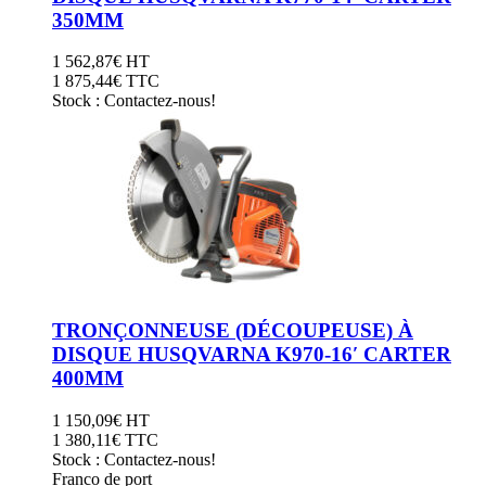
33333
350MM
1 562,87
€
HT
1 875,44
€ TTC
Stock : Contactez-nous!
TRONÇONNEUSE (DÉCOUPEUSE) À
DISQUE HUSQVARNA K970-16′ CARTER
400MM
1 150,09
€
HT
1 380,11
€ TTC
Stock : Contactez-nous!
Franco de port