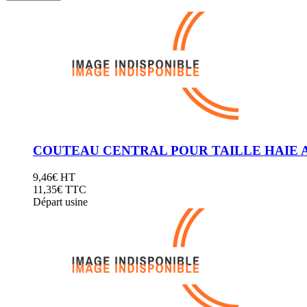
Attache Rapide Coupleur Mécanique 2 Axes
Attache Rapide - Coupleur Klac
Attache Rapide - Coupleur Klac
Attache Rapide - Coupleur CANGINI (MBI)
Attache Rapide - Coupleur CANGINI (MBI)
COMPACTEURS HUSQVARNA
COMPACTEURS HUSQVARNA
Compacteurs
Compacteurs
Pièces Compacteurs
Pièces Compacteurs
TRONÇONNEUSES À DISQUE HUSQVARNA
TRONÇONNEUSES À DISQUE HUSQVARNA
Tronçonneuses à Disque
Tronçonneuses à Disque
Disques de Coupe
Disques de Coupe
HUILES & GRAISSES
HUILES & GRAISSES
11111
222222
Pièces d'usure pour engins
33333
COUTEAU CENTRAL POUR TAILLE HAIE 
Pièces d'usure pour engins
AXES, BAGUES & BIELLETTES
AXES, BAGUES & BIELLETTES
Kit Axes & Bagues de Godet
9,46
€
HT
Kit Axes & Bagues de Godet
Kit Axes & Bagues Pied de Fleche
11,35
€ TTC
Kit Axes & Bagues Pied de Fleche
Kit Axes & Bagues - Bras complet
Départ usine
Kit Axes & Bagues - Bras complet
Biellettes de Godet
Biellettes de Godet
Biellettes de Vérin
Biellettes de Vérin
Joint Cache Poussière
Joint Cache Poussière
Rondelles de Calage
Rondelles de Calage
Axes
Axes
Goupilles & Clips
Goupilles & Clips
DENTS & PIECES D'USURE DE GODET
DENTS & PIECES D'USURE DE GODET
Dents à Boulonner
Dents à Boulonner