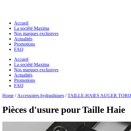
Accueil
La société Maxima
Nos marques exclusives
Actualités
Promotions
FAQ
Accueil
La société Maxima
Nos marques exclusives
Actualités
Promotions
FAQ
Essentiels pour chantier
Home
Essentiels pour chantier
/
Accessoires hydrauliques
/
TAILLE-HAIES AUGER TOR
GODETS & ACCESSOIRES MACS
GODETS & ACCESSOIRES MACS
Godets
Pièces d'usure pour Taille Haie
Godets
Dents de Déroctage
Dents de Déroctage
Pouce de Manutention
Pouce de Manutention
Râteaux
Râteaux
Godets Squelette