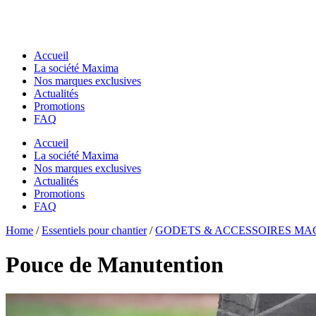
Accueil
La société Maxima
Nos marques exclusives
Actualités
Promotions
FAQ
Accueil
La société Maxima
Nos marques exclusives
Actualités
Promotions
FAQ
Essentiels pour chantier
Home
Essentiels pour chantier
/
Essentiels pour chantier
/
GODETS & ACCESSOIRES MA
GODETS & ACCESSOIRES MACS
GODETS & ACCESSOIRES MACS
Godets
Pouce de Manutention
Godets
Dents de Déroctage
Dents de Déroctage
Pouce de Manutention
Pouce de Manutention
Râteaux
Râteaux
Godets Squelette