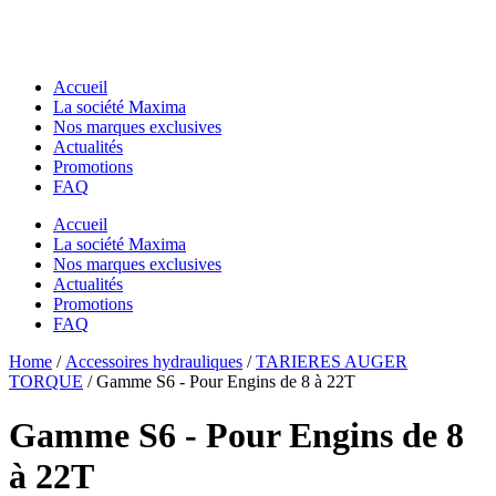
Accueil
La société Maxima
Nos marques exclusives
Actualités
Promotions
FAQ
Accueil
La société Maxima
Nos marques exclusives
Actualités
Promotions
FAQ
Essentiels pour chantier
Home
Essentiels pour chantier
/
Accessoires hydrauliques
/
TARIERES AUGER
GODETS & ACCESSOIRES MACS
TORQUE
/ Gamme S6 - Pour Engins de 8 à 22T
GODETS & ACCESSOIRES MACS
Godets
Godets
Dents de Déroctage
Gamme S6 - Pour Engins de 8
Dents de Déroctage
Pouce de Manutention
Pouce de Manutention
Râteaux
à 22T
Râteaux
Godets Squelette