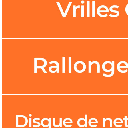
Dents à Claveter
Dents à Claveter
Pièces Détachées Godet
Pièces Détachées Godet
Lames de godet
Lames de godet
PIECES TRAIN DE ROULEMENT MAXITRAX
PIECES TRAIN DE ROULEMENT MAXITRAX
Barbotins
Barbotins
Galets Inférieurs
Galets Inférieurs
Galets Supérieurs
Galets Supérieurs
Roues Folles
Roues Folles
Tendeurs de chenille
Tendeurs de chenille
CHENILLES CAOUTCHOUC MAXITRAX
CHENILLES CAOUTCHOUC MAXITRAX
CHENILLES LARGEUR 150MM
CHENILLES LARGEUR 150MM
CHENILLES LARGEUR 180MM
CHENILLES LARGEUR 180MM
CHENILLES LARGEUR 200MM
CHENILLES LARGEUR 200MM
CHENILLES LARGEUR 230MM
CHENILLES LARGEUR 230MM
CHENILLES LARGEUR 250MM
CHENILLES LARGEUR 250MM
CHENILLES LARGEUR 260MM
CHENILLES LARGEUR 260MM
CHENILLES LARGEUR 280MM
CHENILLES LARGEUR 280MM
CHENILLES LARGEUR 300MM
CHENILLES LARGEUR 300MM
CHENILLES LARGEUR 320MM
CHENILLES LARGEUR 320MM
CHENILLES LARGEUR 350MM
CHENILLES LARGEUR 350MM
CHENILLES LARGEUR 380MM
CHENILLES LARGEUR 380MM
CHENILLES LARGEUR 400MM
CHENILLES LARGEUR 400MM
CHENILLES LARGEUR 450MM
CHENILLES LARGEUR 450MM
CHENILLES LARGEUR 457MM
CHENILLES LARGEUR 457MM
CHENILLES LARGEUR 485MM
CHENILLES LARGEUR 485MM