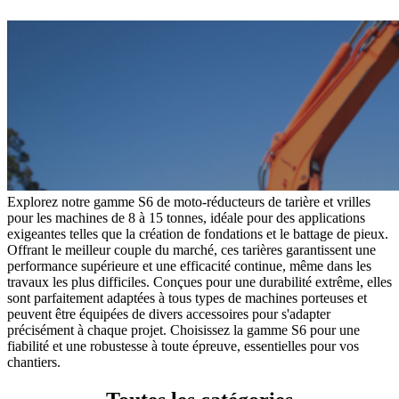
Godets Squelette
Multi Ripper
Multi Ripper
Godets Fléco
Godets Fléco
Grappins Mécaniques
Grappins Mécaniques
Godet Banane
Godet Banane
Fourches à Palettes
Fourches à Palettes
Accessoires de Godet
Accessoires de Godet
KITS DE TRANSFORMATION
KITS DE TRANSFORMATION
Kit Adaptable Morin (Variatic)
Kit Adaptable Morin (Variatic)
Kit Origine Morin
Kit Origine Morin
Kit Oreilles 2 Axes
Kit Oreilles 2 Axes
Kit Engcon
Kit Engcon
Kit Martin
Kit Martin
Kit Klac
Explorez notre gamme S6 de moto-réducteurs de tarière et vrilles
Kit Klac
Kit Cangini Benne (MBI)
pour les machines de 8 à 15 tonnes, idéale pour des applications
Kit Cangini Benne (MBI)
Kit Neuson Easy Lock
exigeantes telles que la création de fondations et le battage de pieux.
Kit Neuson Easy Lock
Kit VAB Volvo
Offrant le meilleur couple du marché, ces tarières garantissent une
Kit VAB Volvo
Kit Volvo Mecalac à Tétons
performance supérieure et une efficacité continue, même dans les
Kit Volvo Mecalac à Tétons
Kit Lehnhoff
travaux les plus difficiles. Conçues pour une durabilité extrême, elles
Kit Lehnhoff
Kit Verachtert
sont parfaitement adaptées à tous types de machines porteuses et
Kit Verachtert
Kit VTN
peuvent être équipées de divers accessoires pour s'adapter
Kit VTN
Kit Arden
précisément à chaque projet. Choisissez la gamme S6 pour une
Kit Arden
Kit Blanchard
fiabilité et une robustesse à toute épreuve, essentielles pour vos
Kit Blanchard
ATTACHES RAPIDES
chantiers.
ATTACHES RAPIDES
Attache Rapide - Coupleur Morin
Attache Rapide - Coupleur Morin
Attache Rapide Coupleur Mécanique 2 Axes