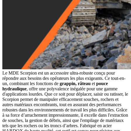
Attache Rapide Coupleur Mécanique 2 Axes
Attache Rapide - Coupleur Klac
Attache Rapide - Coupleur Klac
Attache Rapide - Coupleur CANGINI (MBI)
Attache Rapide - Coupleur CANGINI (MBI)
COMPACTEURS HUSQVARNA
COMPACTEURS HUSQVARNA
Compacteurs
Compacteurs
Pièces Compacteurs
Pièces Compacteurs
TRONÇONNEUSES À DISQUE HUSQVARNA
TRONÇONNEUSES À DISQUE HUSQVARNA
Tronçonneuses à Disque
Tronçonneuses à Disque
Disques de Coupe
Disques de Coupe
HUILES & GRAISSES
HUILES & GRAISSES
11111
222222
Pièces d'usure pour engins
33333
Pièces d'usure pour engins
AXES, BAGUES & BIELLETTES
AXES, BAGUES & BIELLETTES
Le MDE Scorpion est un accessoire ultra-robuste conçu pour
Kit Axes & Bagues de Godet
Kit Axes & Bagues de Godet
répondre aux besoins des opérateurs les plus exigeants. Ce tout-en-
Kit Axes & Bagues Pied de Fleche
Kit Axes & Bagues Pied de Fleche
un, combinant les fonctions de
grappin, râteau
et
pouce
Kit Axes & Bagues - Bras complet
Kit Axes & Bagues - Bras complet
hydraulique
, offre une polyvalence inégalée pour une gamme
Biellettes de Godet
Biellettes de Godet
d'applications lourdes. Que ce soit pour déplacer, saisir ou ratisser, le
Biellettes de Vérin
Biellettes de Vérin
Scorpion permet de manipuler efficacement souches, rochers et
Joint Cache Poussière
Joint Cache Poussière
autres matériaux encombrants, tout en assurant des performances
Rondelles de Calage
Rondelles de Calage
robustes dans les environnements de travail les plus difficiles. Grâce
Axes
Axes
à sa force d’arrachement impressionnante, il excelle dans l'extraction
Goupilles & Clips
Goupilles & Clips
de souches, la gestion de débris, ainsi que l'empilage de matériaux
DENTS & PIECES D'USURE DE GODET
DENTS & PIECES D'USURE DE GODET
tels que les rochers ou les troncs d’arbres. Fabriqué en acier
Dents à Boulonner
Dents à Boulonner
HARDOX de haute qualité, cet outil est conçu pour résister aux