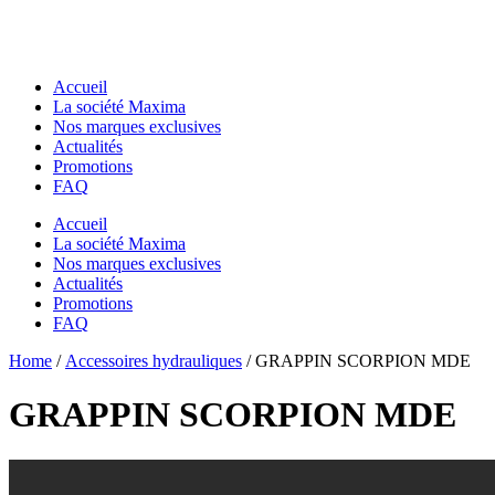
Accueil
La société Maxima
Nos marques exclusives
Actualités
Promotions
FAQ
Accueil
La société Maxima
Nos marques exclusives
Actualités
Promotions
FAQ
Essentiels pour chantier
Home
Essentiels pour chantier
/
Accessoires hydrauliques
/ GRAPPIN SCORPION MDE
GODETS & ACCESSOIRES MACS
GODETS & ACCESSOIRES MACS
Godets
GRAPPIN SCORPION MDE
Godets
Dents de Déroctage
Dents de Déroctage
Pouce de Manutention
Pouce de Manutention
Râteaux
Râteaux
Godets Squelette