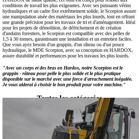
Dents à Claveter
Dents à Claveter
conditions de travail les plus exigeantes. Avec ses puissants vérins
Pièces Détachées Godet
Pièces Détachées Godet
hydrauliques et un cadre fixe extrêmement solide, le Scorpion assure
Lames de godet
Lames de godet
une manipulation aisée des matériaux les plus lourds, tout en offrant
PIECES TRAIN DE ROULEMENT MAXITRAX
PIECES TRAIN DE ROULEMENT MAXITRAX
une grande précision pour les travaux de tri et d'aménagement. Idéal
Barbotins
Barbotins
pour les projets de démolition, de défrichement et de création
Galets Inférieurs
Galets Inférieurs
d'andains forestiers, le Scorpion est compatible avec des pelles de
Galets Supérieurs
Galets Supérieurs
1,5 à 30 tonnes, garantissant une installation et un entretien faciles.
Roues Folles
Roues Folles
Que vous ayez besoin d'un grappin, d'un râteau ou d'un pouce
Tendeurs de chenille
Tendeurs de chenille
hydraulique, le MDE Scorpion, avec sa conception en HARDOX,
CHENILLES CAOUTCHOUC MAXITRAX
CHENILLES CAOUTCHOUC MAXITRAX
assure durabilité et performances pour les travaux les plus lourds.
CHENILLES LARGEUR 150MM
CHENILLES LARGEUR 150MM
CHENILLES LARGEUR 180MM
CHENILLES LARGEUR 180MM
CHENILLES LARGEUR 200MM
"Avec un corps et des bras en Hardox, notre Scorpion est le
CHENILLES LARGEUR 200MM
CHENILLES LARGEUR 230MM
grappin - râteau pour pelle le plus solide et le plus pratique
CHENILLES LARGEUR 230MM
CHENILLES LARGEUR 250MM
disponible sur le marché avec une force d'arrachement inégalée.
CHENILLES LARGEUR 250MM
CHENILLES LARGEUR 260MM
Je vous aiderai à choisir le bon produit pour votre machine."
CHENILLES LARGEUR 260MM
CHENILLES LARGEUR 280MM
CHENILLES LARGEUR 280MM
CHENILLES LARGEUR 300MM
Toutes les catégories
CHENILLES LARGEUR 300MM
CHENILLES LARGEUR 320MM
CHENILLES LARGEUR 320MM
CHENILLES LARGEUR 350MM
CHENILLES LARGEUR 350MM
CHENILLES LARGEUR 380MM
CHENILLES LARGEUR 380MM
CHENILLES LARGEUR 400MM
CHENILLES LARGEUR 400MM
CHENILLES LARGEUR 450MM
CHENILLES LARGEUR 450MM
CHENILLES LARGEUR 457MM
CHENILLES LARGEUR 457MM
CHENILLES LARGEUR 485MM
CHENILLES LARGEUR 485MM