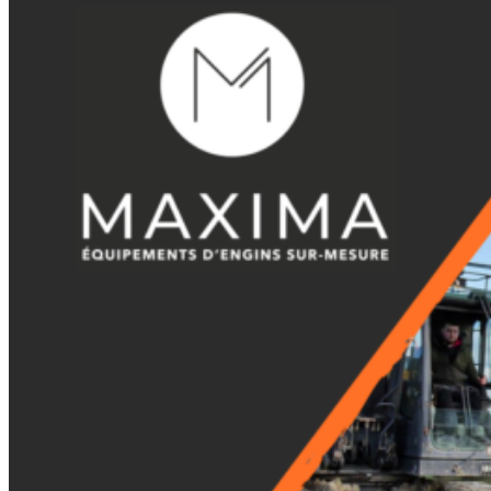
Godets Squelette
Multi Ripper
Multi Ripper
Godets Fléco
Godets Fléco
Grappins Mécaniques
Grappins Mécaniques
Godet Banane
Godet Banane
Fourches à Palettes
Fourches à Palettes
Accessoires de Godet
Accessoires de Godet
KITS DE TRANSFORMATION
KITS DE TRANSFORMATION
Kit Adaptable Morin (Variatic)
Kit Adaptable Morin (Variatic)
Kit Origine Morin
Kit Origine Morin
Kit Oreilles 2 Axes
Kit Oreilles 2 Axes
Kit Engcon
Kit Engcon
Kit Martin
Kit Martin
Kit Klac
Kit Klac
Kit Cangini Benne (MBI)
Kit Cangini Benne (MBI)
Kit Neuson Easy Lock
Kit Neuson Easy Lock
Kit VAB Volvo
Kit VAB Volvo
Kit Volvo Mecalac à Tétons
Kit Volvo Mecalac à Tétons
Kit Lehnhoff
Kit Lehnhoff
Kit Verachtert
Kit Verachtert
Kit VTN
Kit VTN
Kit Arden
Kit Arden
Kit Blanchard
Kit Blanchard
ATTACHES RAPIDES
ATTACHES RAPIDES
Attache Rapide - Coupleur Morin
Attache Rapide - Coupleur Morin
Attache Rapide Coupleur Mécanique 2 Axes