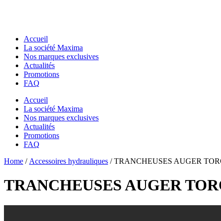
Accueil
La société Maxima
Nos marques exclusives
Actualités
Promotions
FAQ
Accueil
La société Maxima
Nos marques exclusives
Actualités
Promotions
FAQ
Essentiels pour chantier
Home
Essentiels pour chantier
/
Accessoires hydrauliques
/ TRANCHEUSES AUGER TO
GODETS & ACCESSOIRES MACS
GODETS & ACCESSOIRES MACS
Godets
TRANCHEUSES AUGER TO
Godets
Dents de Déroctage
Dents de Déroctage
Pouce de Manutention
Pouce de Manutention
Râteaux
Râteaux
Godets Squelette