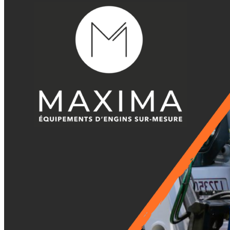
Godets Squelette
Multi Ripper
Multi Ripper
Godets Fléco
Godets Fléco
Grappins Mécaniques
Grappins Mécaniques
Godet Banane
Godet Banane
Fourches à Palettes
Fourches à Palettes
Accessoires de Godet
Accessoires de Godet
KITS DE TRANSFORMATION
KITS DE TRANSFORMATION
Kit Adaptable Morin (Variatic)
Kit Adaptable Morin (Variatic)
Kit Origine Morin
Kit Origine Morin
Kit Oreilles 2 Axes
Kit Oreilles 2 Axes
Kit Engcon
Kit Engcon
Kit Martin
Kit Martin
Kit Klac
Kit Klac
Kit Cangini Benne (MBI)
Kit Cangini Benne (MBI)
Kit Neuson Easy Lock
Kit Neuson Easy Lock
Kit VAB Volvo
Kit VAB Volvo
Kit Volvo Mecalac à Tétons
Kit Volvo Mecalac à Tétons
Kit Lehnhoff
Kit Lehnhoff
Kit Verachtert
Kit Verachtert
Kit VTN
Kit VTN
Kit Arden
Kit Arden
Kit Blanchard
Kit Blanchard
ATTACHES RAPIDES
ATTACHES RAPIDES
Attache Rapide - Coupleur Morin
Attache Rapide - Coupleur Morin
Attache Rapide Coupleur Mécanique 2 Axes